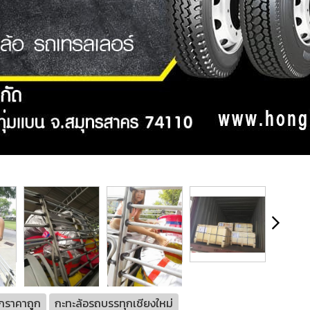
กราคาถูก
กะทะล้อรถบรรทุกเชียงใหม่