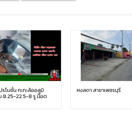
ปรโมชั่น กะทะล้ออลูมิ
หงลดา สาขาเพชรบุรี
ม 8.25-22.5-8 รู น๊อต