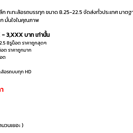
ปลีก กะทะล้อรถบรรทุก ขนาด 8.25-22.5 จัดส่งทั่วประเทศ มาต
อก มั่นใจในคุณภาพ
- 3,XXX บาท เท่านั้น
.5 8รูน็อต ราคาถูกสุดๆ
น็อต ราคาถูกมาก
็อต
ะล้อรถบบทุก HD
ดา
จำนวนเยอะ )