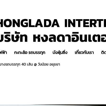
ฟฟ้า
กะทะล้อ รถบรรทุก
บังฝุ่นซิ่ง
เกี่ยวกับเรา
ติ
งยางรถบรรทุก 40 เส้น @ วังน้อย อยุธยา