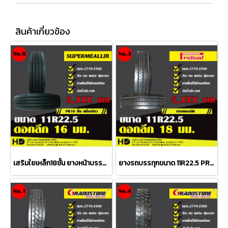
สินค้าเกี่ยวข้อง
เสริมใยเหล็ก18ชั้น ยางหน้าบรรทุกขนาด11R22.5 supermeallir 18PR ดอกลึก 16มม.
ยางรถบรรทุกขนาด 11R22.5 PROLOAD ดอกลึก 18 มม