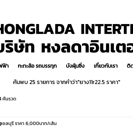
ฟฟ้า
กะทะล้อ รถบรรทุก
บังฝุ่นซิ่ง
เกี่ยวกับเรา
ติ
ค้นพบ 25 รายการ จากคำว่า"ยาง11r22.5 ราคา"
 4 คันรวด
 @ชลบุรี ราคา 6,000บาท/เส้น