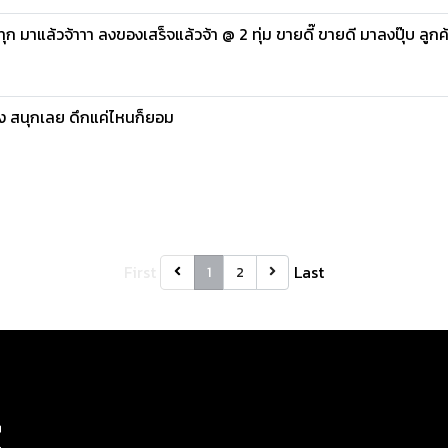
ก มาแล้วจ้าาา ลงของเสร็จแล้วจ้า @ 2 ทุ่ม ขายดี๊ ขายดี มาลงปุ๊บ ลูก
ของ สนุกเลย ดึกแค่ไหนก็ยอม
First
Last
1
2