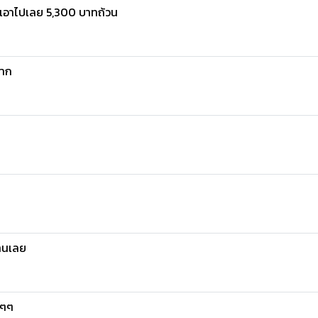
...เอาไปเลย 5,300 บาทถ้วน
ฝาก
้านเลย
ะๆๆ